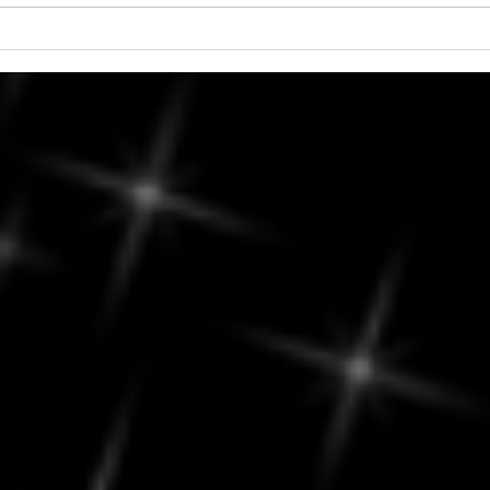
Samedi, 8 août 2026 - Trouver
Vend
l'équilibre entre routine et
quin
ouverture aux nouvelles
possibilités.