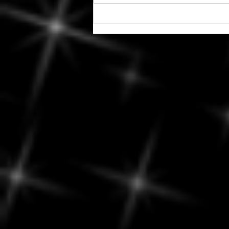
7 août 2026 - Fin de la période
d'ombre post-rétrograde de
Mercure en Cancer