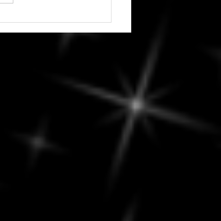
redi, 7 août 2026 - Vénus
conce Chiron