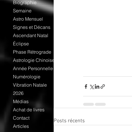
Biographie
Semaine
Astro Mensuel
Signes et Décans
Ascendant Natal
Éclipse
Phase Rétrograde
Astrologie Chinoise
Année Personnelle
Numérologie
Vibration Natale
2026
Médias
Achat de livres
Contact
Posts récents
Articles