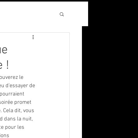
ue
 !
ouverez le 
u d'essayer de 
 pourraient 
soirée promet 
 Cela dit, vous 
 dans la nuit, 
e pour les 
ions 