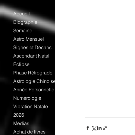
Accueil
Biographie
Semaine
Astro Mensuel
Signes et Décans
Ascendant Natal
Éclipse
Phase Rétrograde
Astrologie Chinoise
Année Personnelle
Numérologie
Vibration Natale
2026
Médias
Achat de livres