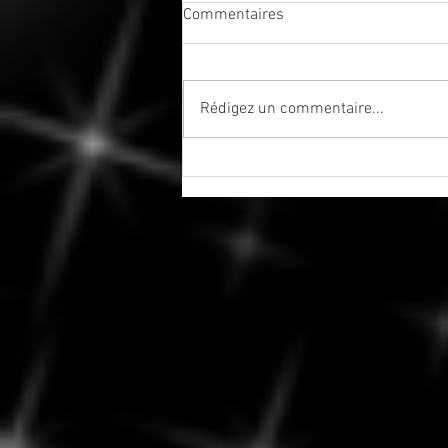
Commentaires
Rédigez un commentaire...
Août 2026 : un mois pour
ralentir, se réaligner et
retrouver son équilibre