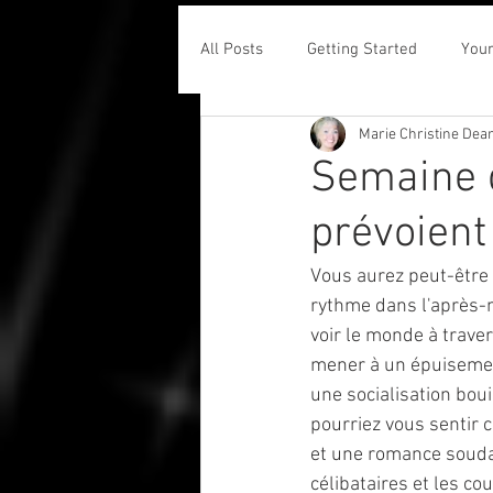
All Posts
Getting Started
You
Marie Christine Dea
Semaine d
prévoient
Vous aurez peut-être d
rythme dans l'après-
voir le monde à traver
mener à un épuisement
une socialisation boui
pourriez vous sentir 
et une romance soudai
célibataires et les co