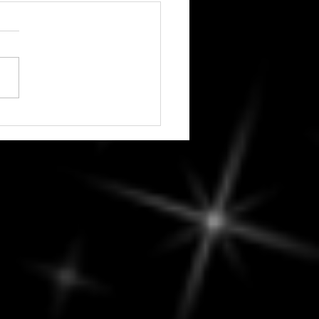
vous réserve le week-end
-9 août 2026 ? - un temps
rayonner... sans éclipser
utres.