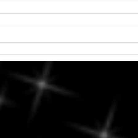
Dimanche, 9 août 2026 -
Que 
Recentrage et réflexion :
du 8
Cultivez votre bien-être
pour 
les a