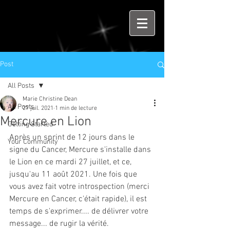
Post
All Posts
Marie Christine Dean
All Posts
27 juil. 2021
1 min de lecture
Mercure en Lion
Getting Started
Après un sprint de 12 jours dans le 
Your Community
signe du Cancer, Mercure s'installe dans 
le Lion en ce mardi 27 juillet, et ce, 
jusqu'au 11 août 2021. Une fois que 
vous avez fait votre introspection (merci 
Mercure en Cancer, c'était rapide), il est 
temps de s'exprimer.... de délivrer votre 
message... de rugir la vérité.