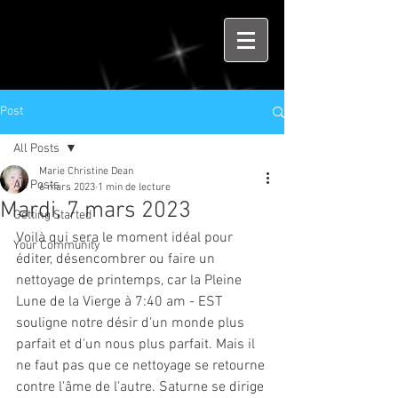
Post
All Posts
Marie Christine Dean
All Posts
6 mars 2023
1 min de lecture
Mardi, 7 mars 2023
Getting Started
Voilà qui sera le moment idéal pour 
Your Community
éditer, désencombrer ou faire un 
nettoyage de printemps, car la Pleine 
Lune de la Vierge à 7:40 am - EST 
souligne notre désir d'un monde plus 
parfait et d'un nous plus parfait. Mais il 
ne faut pas que ce nettoyage se retourne 
contre l'âme de l'autre. Saturne se dirige 