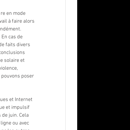
ure en mode  
il à faire alors 
ondément. 
. En cas de 
e faits divers 
conclusions 
e solaire et 
iolence, 
s pouvons poser 
es et Internet 
e et impulsif 
 de juin. Cela 
ligne ou avec 