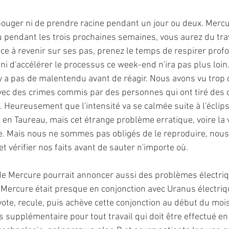
ouger ni de prendre racine pendant un jour ou deux. Merc
 pendant les trois prochaines semaines, vous aurez du trava
 à revenir sur ses pas, prenez le temps de respirer prof
r ni d'accélérer le processus ce week-end n'ira pas plus loin
 n'y a pas de malentendu avant de réagir. Nous avons vu trop d
vec des crimes commis par des personnes qui ont tiré des 
. Heureusement que l'intensité va se calmée suite à l'éclips
l en Taureau, mais cet étrange problème erratique, voire la v
e. Mais nous ne sommes pas obligés de le reproduire, nou
 vérifier nos faits avant de sauter n'importe où.
de Mercure pourrait annoncer aussi des problèmes électriqu
Mercure était presque en conjonction avec Uranus électriqu
ivote, recule, puis achève cette conjonction au début du mois
 supplémentaire pour tout travail qui doit être effectué en 