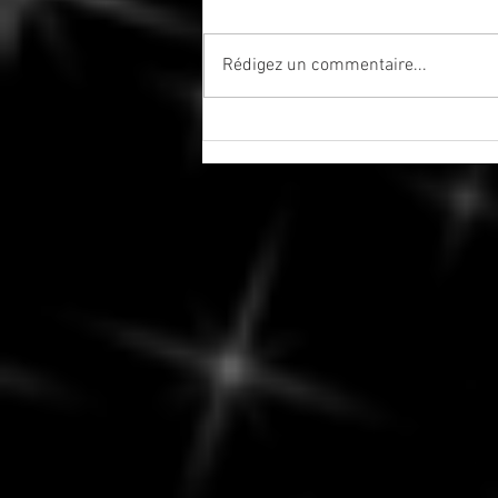
Rédigez un commentaire...
Jeudi, 6 août 2026 - Soleil
trigone Saturne