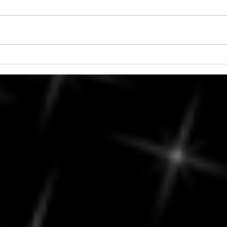
Jeudi, 6 août - Maximiser votre
5 aoû
créativité et exprimer votre
de L
talent