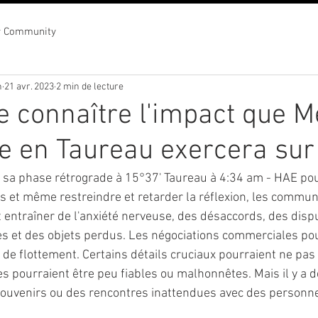
r Community
n
21 avr. 2023
2 min de lecture
e connaître l'impact que 
e en Taureau exercera sur
sa phase rétrograde à 15°37' Taureau à 4:34 am - HAE pou
es et même restreindre et retarder la réflexion, les communi
t entraîner de l'anxiété nerveuse, des désaccords, des disp
s et des objets perdus. Les négociations commerciales pou
 de flottement. Certains détails cruciaux pourraient ne pas
es pourraient être peu fiables ou malhonnêtes. Mais il y a 
souvenirs ou des rencontres inattendues avec des personne