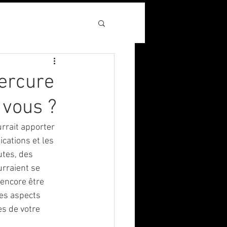
Mercure
 vous ?
rrait apporter 
cations et les 
utes, des 
rraient se 
 encore être 
des aspects 
s de votre 