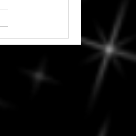
t 2026 - Dernier Quartier
une en Taureau