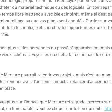
technologie, préparez un plan B et soyez patients les uns av
acheter du matériel technique ou des logiciels. En contrepart
 temps libre inattendu avec joie et intérêt, même si c'est p
mbouteillage ou que vos plans sont annulés. Gardez sur vo
t de la technologie et cherchez les opportunités qui s'offr
erme. 
non plus si des personnes du passé réapparaissent, mais n
vieux schémas. Voyez les crochets, faites un pas de côté e
de Mercure pourrait ralentir vos projets, mais c'est un mom
er, renouer avec d'anciens contacts, relancer d'anciennes a
en place.
up plus sur l'impact que Mercure rétrograde exercera sur 
l, ou lune natale,  veuillez cliquer sur le lien qui suit... 
htt