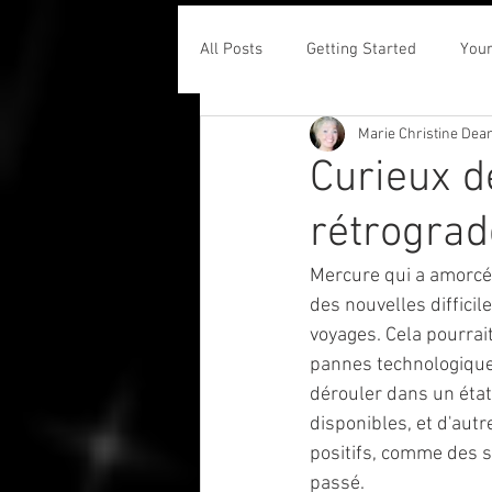
All Posts
Getting Started
You
Marie Christine Dea
Curieux d
rétrograd
Mercure qui a amorcé 
des nouvelles difficil
voyages. Cela pourrai
pannes technologique
dérouler dans un état
disponibles, et d'autr
positifs, comme des 
passé.