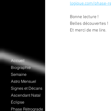
logique.com/phase-r
Bonne lecture !
Belles découvertes !
Et merci de me lire.
Accueil
Biographie
Semaine
Astro Mensuel
Signes et Décans
Ascendant Natal
Éclipse
Phase Rétrograde