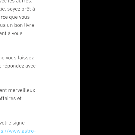
ec les autres. 
ie, soyez prêt à 
arce que vous 
us un bon livre 
ent à vous 
e vous laissez 
t répondez avec 
ent merveilleux 
ffaires et 
votre signe 
ps://www.astro-