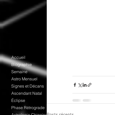
Accueil
Biographie
Semaine
Astro Mensuel
Signes et Décans
Ascendant Natal
Éclipse
Phase Rétrograde
Astrologie Chinoise
Posts récents