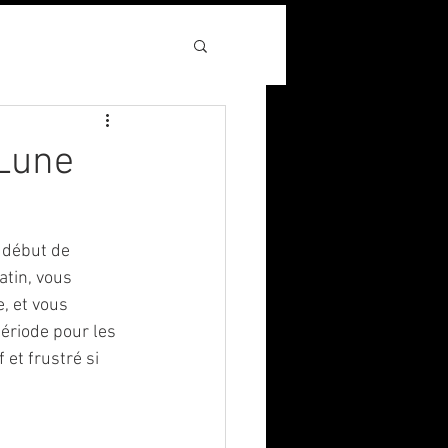
 Lune
n début de 
atin, vous 
, et vous 
période pour les 
 et frustré si 