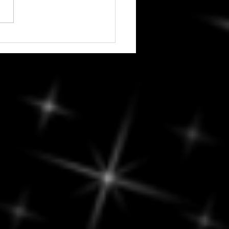
vous réserve le week-end
-9 août 2026 ? - un temps
rayonner... sans éclipser
utres.