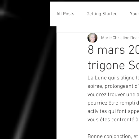
All Posts
Getting Started
You
Marie Christine Dea
8 mars 20
trigone So
La Lune qui s'aligne (
soirée, prolongeant d'
voudrez trouver une ac
pourriez être rempli d
activités qui font app
vous êtes confronté à 
Bonne conjonction, et 