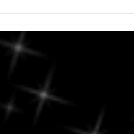
Dimanche, 9 août 2026 -
Que 
Recentrage et réflexion :
du 8
Cultivez votre bien-être
pour 
les a