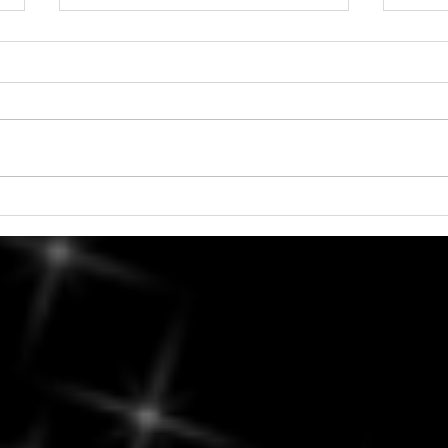
6 août 2026 - Vénus en
Vendr
Balance
Culti
Échan
décis