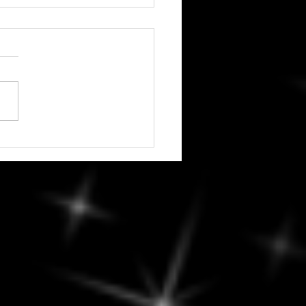
edi, 7 août 2026 -
ver la diplomatie :
ges constructifs et
ions réfléchies