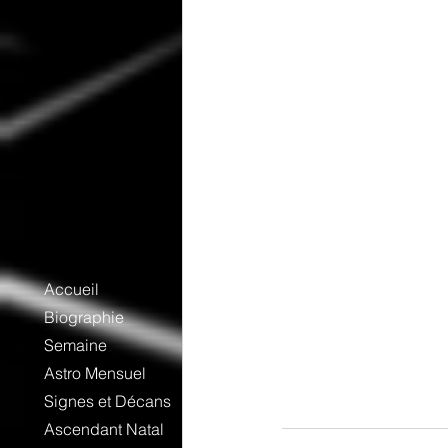
Accueil
Biographie
Semaine
Astro Mensuel
Signes et Décans
Ascendant Natal