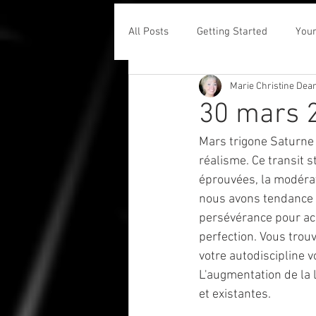
All Posts
Getting Started
You
Marie Christine Dea
30 mars 2
Mars trigone Saturne (
réalisme. Ce transit s
éprouvées, la modérat
nous avons tendance à 
persévérance pour ach
perfection. Vous trouv
votre autodiscipline 
L'augmentation de la 
et existantes.