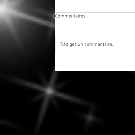
Commentaires
Rédigez un commentaire...
Tenez-vous bien - La saison
des éclipses est officiellement
ouverte