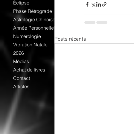
Éclipse
Phase Rétrograde
Astrologie Chinoise
Année Personnelle
Numérologie
Posts récents
Vibration Natale
2026
Médias
Achat de livres
Contact
Articles