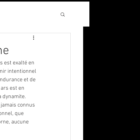
ne
s est exalté en 
ir intentionnel 
endurance et de 
ars est en 
a dynamite. 
 jamais connus 
onnel, que 
orne, aucune 