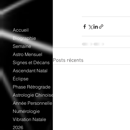
Accueil
Biographie
Semaine
Astro Mensuel
Posts récents
Signes et Décans
Ascendant Natal
Éclipse
Phase Rétrograde
Astrologie Chinoise
Année Personnelle
Numérologie
Vibration Natale
2026