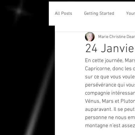
All Posts
Getting Started
You
Marie Christine Dea
24 Janvie
En cette journée, Mars
Capricorne, donc les 
sur ce que vous voule
persévérance qui vous
compagnie intéressant
Vénus, Mars et Pluton
auparavant. Il se peut
personne ne nous empê
montagne n'est assez