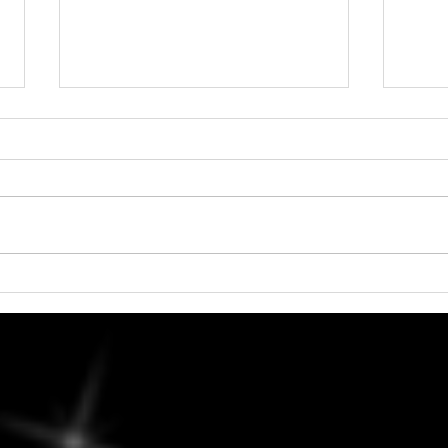
Jeudi, 6 août 2026 -
Mercr
L'harmonie revient. Les
carré
relations recherchent
l'équilibre, la beauté et l'équité.