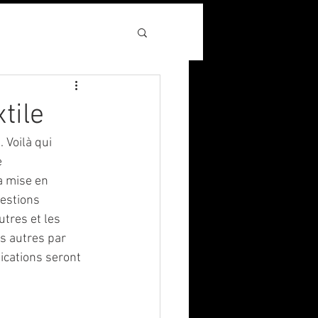
tile
Voilà qui 
 
a mise en 
uestions 
tres et les 
es autres par 
ications seront 