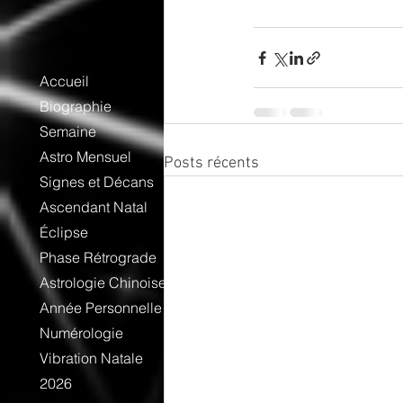
Accueil
Biographie
Semaine
Astro Mensuel
Posts récents
Signes et Décans
Ascendant Natal
Éclipse
Phase Rétrograde
Astrologie Chinoise
Année Personnelle
Numérologie
Vibration Natale
2026