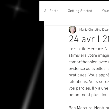
All Posts
Getting Started
You
Marie Christine Dea
24 avril 
Le sextile Mercure-Ne
stimulera votre imagi
compréhension avec un
évidence ou éveillée, 
pratiques. Vous appréc
situations. Vous serez
vos paroles. Il y a u
notamment plus douce
Bon Mercure-Neptune 