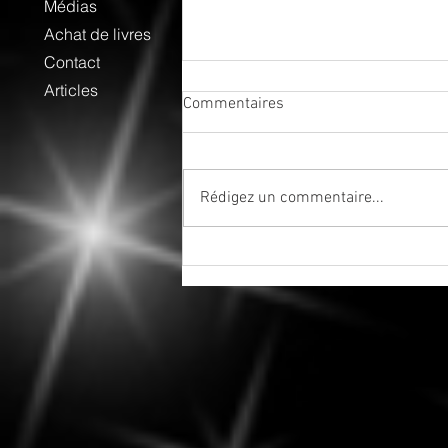
Médias
Achat de livres
Contact
Articles
Commentaires
Rédigez un commentaire...
7 août 2026 - Fin de la période
d'ombre post-rétrograde de
Mercure en Cancer