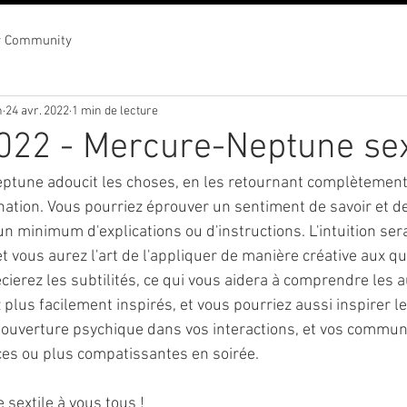
r Community
n
24 avr. 2022
1 min de lecture
2022 - Mercure-Neptune sex
ptune adoucit les choses, en les retournant complètement. 
nation. Vous pourriez éprouver un sentiment de savoir et de
 minimum d'explications ou d'instructions. L'intuition ser
et vous aurez l'art de l'appliquer de manière créative aux q
ierez les subtilités, ce qui vous aidera à comprendre les au
 plus facilement inspirés, et vous pourriez aussi inspirer l
ne ouverture psychique dans vos interactions, et vos commun
s ou plus compatissantes en soirée.
sextile à vous tous !