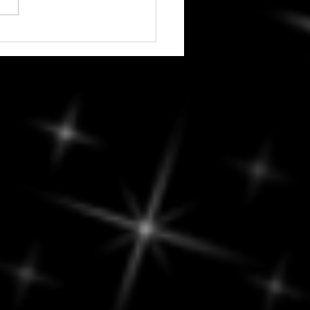
i, 8 août - Une journée
 et peu motivante