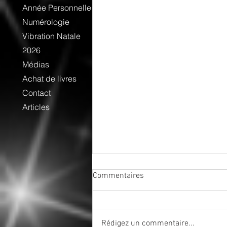
Année Personnelle
Numérologie
Vibration Natale
2026
Médias
Achat de livres
Contact
Articles
Commentaires
Rédigez un commentaire...