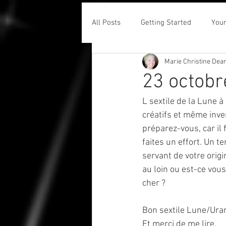
All Posts
Getting Started
You
Marie Christine Dea
23 octobr
L sextile de la Lune à
créatifs et même inve
préparez-vous, car il
faites un effort. Un 
servant de votre orig
au loin ou est-ce vou
cher ?
Bon sextile Lune/Ura
Et merci de me lire.