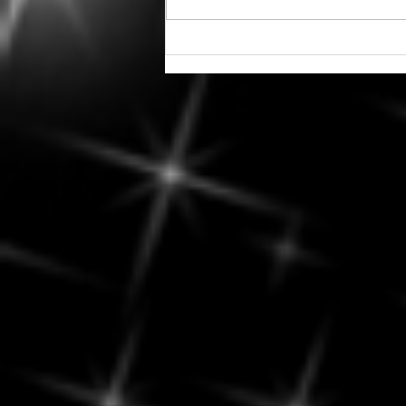
Que vous réserve le week-end
du 8-9 août 2026 ? - un temps
pour rayonner... sans éclipser
les autres.