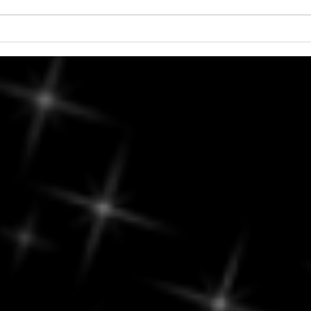
Samedi, 8 août 2026 - Mercure
Samed
semi-sextile Mars
lente