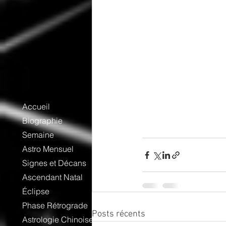
Accueil
Biographie
Semaine
Astro Mensuel
Signes et Décans
Ascendant Natal
Éclipse
Phase Rétrograde
Posts récents
Astrologie Chinoise