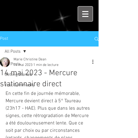
Post
All Posts
Marie Christine Dean
All Posts
14 mai 2023
1 min de lecture
14 mai 2023 - Mercure
Getting Started
stationnaire direct
Your Community
En cette fin de journée mémorable, 
Mercure devient direct à 5° Taureau 
(23h17 - HAE). Plus que dans les autres 
signes, cette rétrogradation de Mercure 
a été douloureusement lente. Que ce 
soit par choix ou par circonstances 