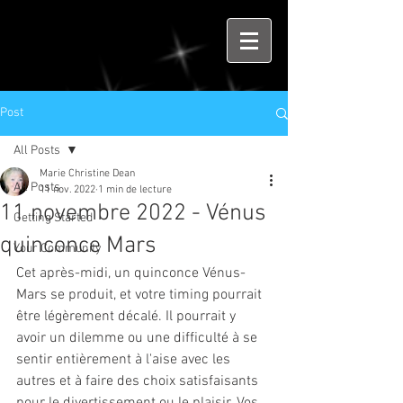
Post
All Posts
Marie Christine Dean
All Posts
11 nov. 2022
1 min de lecture
11 novembre 2022 - Vénus
Getting Started
quinconce Mars
Your Community
Cet après-midi, un quinconce Vénus-
Mars se produit, et votre timing pourrait 
être légèrement décalé. Il pourrait y 
avoir un dilemme ou une difficulté à se 
sentir entièrement à l'aise avec les 
autres et à faire des choix satisfaisants 