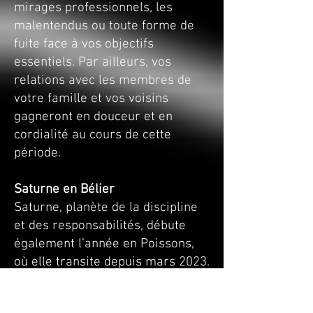
mirages professionnels, les
malentendus ou toute forme de
fuite face à vos objectifs
essentiels. Par ailleurs, vos
relations avec les membres de
votre famille et vos voisins
gagneront en douceur et en
cordialité au cours de cette
période.
Saturne en Bélier
Saturne, planète de la discipline
et des responsabilités, débute
également l’année en Poissons,
où elle transite depuis mars 2023.
Vous avez sans doute concentré
beaucoup d’efforts sur votre