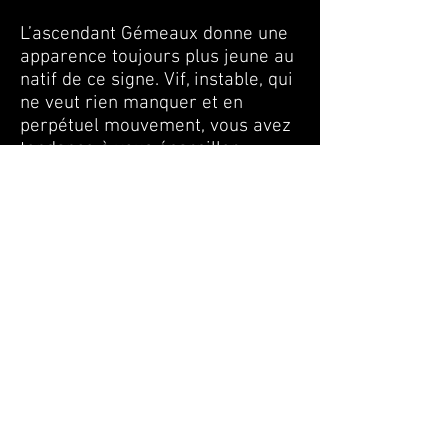
L’ascendant Gémeaux donne une
apparence toujours plus jeune au
natif de ce signe. Vif, instable, qui
ne veut rien manquer et en
perpétuel mouvement, vous avez
tendance à vous éparpiller.
Pourvu d’un caractère changeant,
mais très adaptable, vous vous
montrez comme étant quelqu’un
de très humain. Influençable,
habile et impressionnable, vous
êtes parfois frivole et superficiel.
Brillant, curieux, habile de vos
mains, inquisiteur, vos
nombreuses activités vous
mèneront au succès dans le