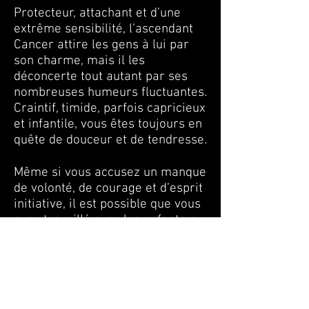
Protecteur, attachant et d’une
extrême sensibilité, l’ascendant
Cancer attire les gens à lui par
son charme, mais il les
déconcerte tout autant par ses
nombreuses humeurs fluctuantes.
Craintif, timide, parfois capricieux
et infantile, vous êtes toujours en
quête de douceur et de tendresse.
Même si vous accusez un manque
de volonté, de courage et d’esprit
initiative, il est possible que vous
ayez travaillé avec les enfants ou
les femmes. Sinon, le secteur
alimentaire, hôtelier, ou tout ce
qui touche aux liquides vous
servira tout aussi bien.