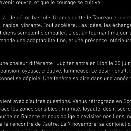
evenir œuvre, et que le courage se cultive.
et là… le décor bascule. Uranus quitte le Taureau et ent
, rapide, vibrante. Tout accélère. Les idées, les échan
otidiens semblent s’emballer. C’est un tournant majeur 
emande une adaptabilité fine, et une présence intérieur
 une chaleur différente : Jupiter entre en Lion le 30 juin,
pansion joyeuse, créative, lumineuse. Le désir renaît, l
nnel se déploie. Une fenêtre solaire dans une année
vient avec d’autres questions. Vénus rétrograde en Sco
ace les zones sensibles : intimité, loyauté, désir, secre
tourne en Balance et nous oblige à revisiter nos liens,
 à la rencontre de l’autre. Le 7 novembre, sa conjoncti