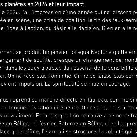
 planètes en 2026 et leur impact
e 2026, j’ai l’impression d’une année qui ne laissera 
ée en scène, une prise de position, la fin des faux-sem
 l’idée à l’action, du désir à la décision. Rien en elle
ent se produit fin janvier, lorsque Neptune quitte enf
changement de souffle, presque un changement de mon
 dans les eaux troubles du ressenti, de la sensibilité 
r. On ne rêve plus : on initie. On ne se laisse plus por
n devient impulsion. La spiritualité se mue en courage.
anus reprend sa marche directe en Taureau, comme si 
une longue hésitation intérieure. On repart, mais autr
aut vraiment. Et tandis que l’on retrouve à peine ce fra
e en Bélier, mi-février. Saturne en Bélier, c’est l’appre
ce qui s’affine, l’élan qui se structure, la volonté qu