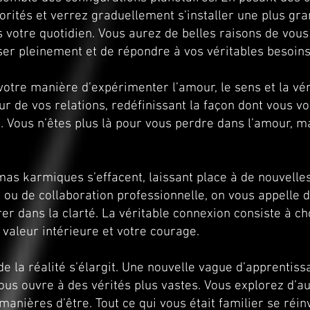
iorités et verrez graduellement s’installer une plus gran
s votre quotidien. Vous aurez de belles raisons de vo
ser pleinement et de répondre à vos véritables besoins
otre manière d’expérimenter l’amour, le sens et la vé
r de vos relations, redéfinissant la façon dont vous v
. Vous n’êtes plus là pour vous perdre dans l’amour, m
s karmiques s’effacent, laissant place à de nouvelles i
 ou de collaboration professionnelle, on vous appelle 
rer dans la clarté. La véritable connexion consiste à ch
 valeur intérieure et votre courage.
de la réalité s’élargit. Une nouvelle vague d’apprentis
us ouvre à des vérités plus vastes. Vous explorez d’au
manières d’être. Tout ce qui vous était familier se réi