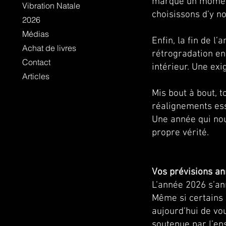
marque un moment 
Vibration Natale
choisissons d’y no
2026
Médias
Enfin, la fin de 
Achat de livres
rétrogradation en 
Contact
intérieur. Une exi
Articles
Mis bout à bout, 
réalignements ess
Une année qui no
propre vérité.
Vos prévisions an
L’année 2026 s’an
Même si certains 
aujourd’hui de vo
soutenue par l’en