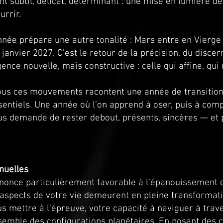
subtil, délicat, déterminant : une mise en lumière de
urrir.
l’année prépare une autre tonalité : Mars entre en Vier
janvier 2027. C’est le retour de la précision, du discern
gence nouvelle, mais constructive : celle qui affine, qui 
tous ces mouvements racontent une année de transition
entiels. Une année où l’on apprend à oser, puis à com
us demande de rester debout, présents, sincères — et
nuelles
nonce particulièrement favorable à l’épanouissement 
aspects de votre vie demeurent en pleine transformati
us mettre à l’épreuve, votre capacité à naviguer à trav
semble des configurations planétaires. En posant des 