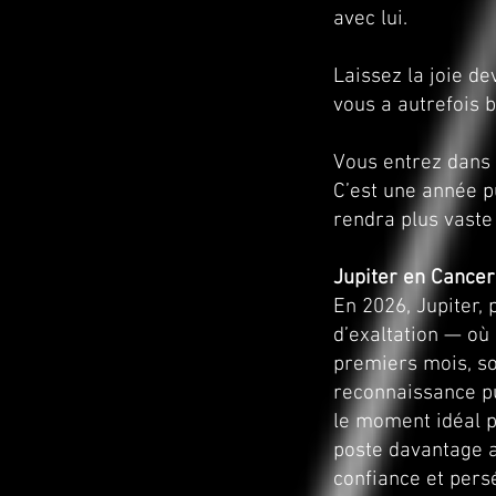
avec lui.
Laissez la joie d
vous a autrefois 
Vous entrez dans 
C’est une année p
rendra plus vaste 
Jupiter en Cancer
En 2026, Jupiter,
d’exaltation — où 
premiers mois, so
reconnaissance pu
le moment idéal 
poste davantage a
confiance et pers