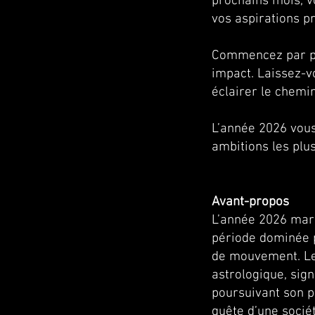
prochains mois, v
vos aspirations p
Commencez par pa
impact. Laissez-v
éclairer le chemi
L’année 2026 vous
ambitions les plu
Avant-propos
L’année 2026 marq
période dominée p
de mouvement. Le
astrologique, sig
poursuivant son p
quête d’une sociét