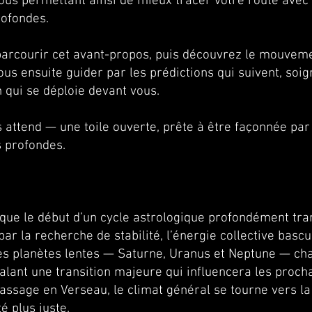
ous permettant ainsi de mieux tracer votre route ave
rofondes.
rcourir cet avant-propos, puis découvrez le mouvemen
ous ensuite guider par les prédictions qui suivent, so
n qui se déploie devant vous.
 attend — une toile ouverte, prête à être façonnée par 
s profondes.
ue le début d’un cycle astrologique profondément tra
ar la recherche de stabilité, l’énergie collective basc
s planètes lentes — Saturne, Uranus et Neptune — cha
nalant une transition majeure qui influencera les proch
assage en Verseau, le climat général se tourne vers la 
é plus juste.