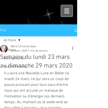
Post
All Posts
Marie Christine Dean
All Posts
22 mars 2020
1 min de lecture
Semaine du lundi 23 mars
Getting Started
au dimanche 29 mars 2020
Your Community
Il y aura une Nouvelle Lune en Bélier ce 
mardi 24 mars, ce qui sera un coup de 
pouce puissant pour tous ceux d'entre 
nous qui ont accusé un manque de 
motivation ou d'énergie ces derniers 
temps. Au moment où le week-end se 