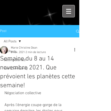
Post
All Posts
Marie Christine Dean
All Posts
8 nov. 2021
2 min de lecture
Semaine du 8 au 14
Getting Started
novembre 2021. Que
Your Community
prévoient les planètes cette
semaine!
Négociation collective
Après l'énergie coupe-gorge de la 