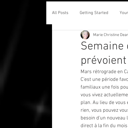
All Posts
Getting Started
You
Marie Christine Dea
Semaine d
prévoient
Mars rétrograde en Ca
C'est une période fav
familiaux une fois po
vous vivez actuelleme
plan. Au lieu de vous
rien, vous pouvez vous
besoin d'un nouveau l
direct à la fin du mois