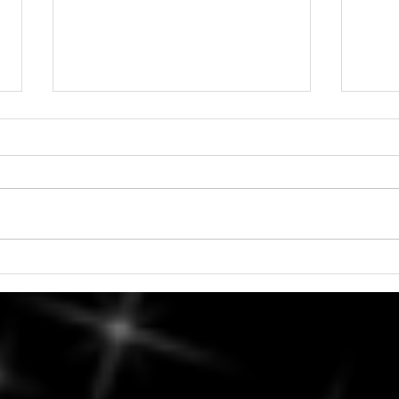
Jeudi, 6 août - Maximiser votre
5 aoû
créativité et exprimer votre
de L
talent