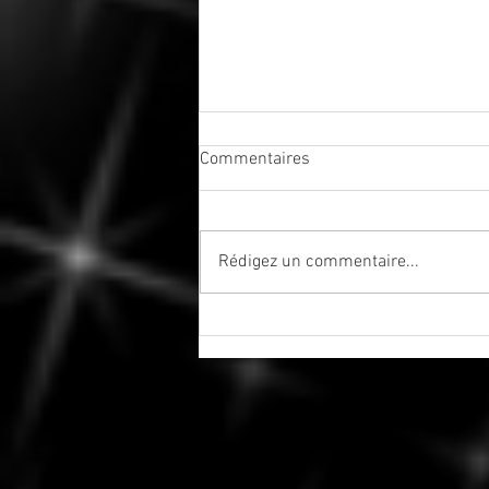
Commentaires
Rédigez un commentaire...
Jeudi, 6 août 2026 - Soleil
trigone Saturne