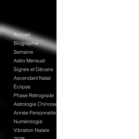
Accueil
Biographie
Semaine
Astro Mensuel
Signes et Décans
Ascendant Natal
Éclipse
Phase Rétrograde
Astrologie Chinoise
Année Personnelle
Numérologie
Vibration Natale
2026