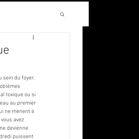
ue
sein du foyer. 
roblèmes 
l toxique ou si 
veau au premier 
ui ne mènent à 
i vous avez 
 ne devienne 
ndredi puissent 