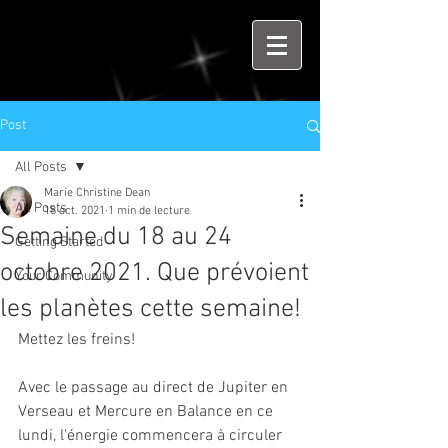
Post
All Posts
Marie Christine Dean
All Posts
18 oct. 2021
1 min de lecture
Semaine du 18 au 24
Getting Started
octobre 2021. Que prévoient
Your Community
les planètes cette semaine!
Mettez les freins!
Avec le passage au direct de Jupiter en 
Verseau et Mercure en Balance en ce 
lundi, l'énergie commencera à circuler 