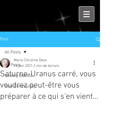
Post
All Posts
Marie Christine Dean
All Posts
14 juin 2021
2 min de lecture
Saturne-Uranus carré, vous
Getting Started
voudrez peut-être vous
Your Community
préparer à ce qui s'en vient...