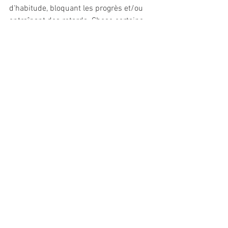
d'habitude, bloquant les progrès et/ou 
entraînant des retards. Chose certaine, 
des personnes sur lesquelles vous avez 
pu compter sur par le passé pourraient 
vous sembler moins fiables à ce 
moment-ci.
Bon carré Saturne-Uranus à vous tous!
Voir tout
Posts récents