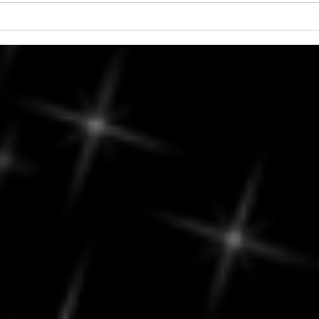
6 août 2026 - Vénus en
Vendr
Balance
Culti
Échan
décis