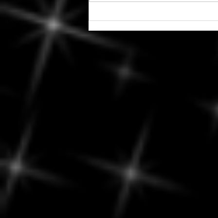
Tenez-vous bien - La saison
des éclipses est officiellement
ouverte