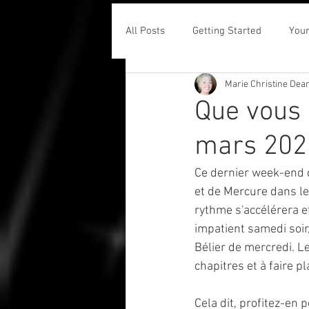
All Posts
Getting Started
You
Marie Christine Dea
Que vous 
mars 202
Ce dernier week-end d
et de Mercure dans le
rythme s'accélérera e
impatient samedi soir
Bélier de mercredi. Le
chapitres et à faire p
Cela dit, profitez-en 