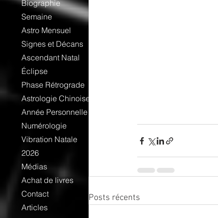
Biographie
Semaine
Astro Mensuel
Signes et Décans
Ascendant Natal
Éclipse
Phase Rétrograde
Astrologie Chinoise
Année Personnelle
Numérologie
Vibration Natale
2026
Médias
Achat de livres
Contact
Posts récents
Articles