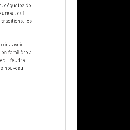
e, dégustez de 
aureau, qui 
traditions, les 
riez avoir 
ion familière à 
r. Il faudra 
t à nouveau 