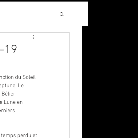
8-19
ction du Soleil 
eptune. Le 
 Bélier 
le Lune en 
erniers 
e temps perdu et 