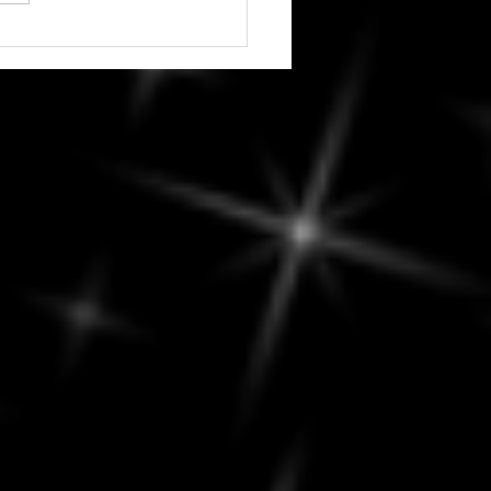
edi, 7 août 2026 -
ver la diplomatie :
ges constructifs et
ions réfléchies