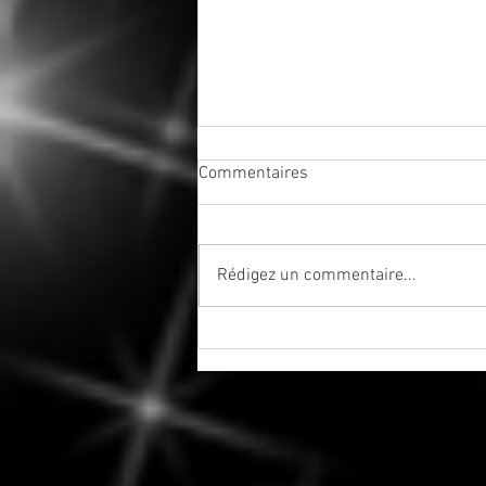
Commentaires
Rédigez un commentaire...
Tenez-vous bien - La saison
des éclipses est officiellement
ouverte