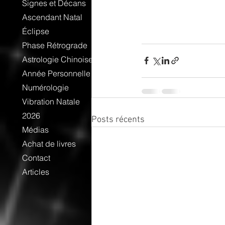
Signes et Décans
Ascendant Natal
Éclipse
Phase Rétrograde
Astrologie Chinoise
Année Personnelle
Numérologie
Vibration Natale
2026
Posts récents
Médias
Achat de livres
Contact
Articles