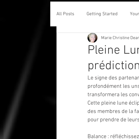
All Posts
Getting Started
You
Marie Christine Dea
Pleine Lu
prédictio
Le signe des partenar
profondément les uns 
transformera les conv
Cette pleine lune écl
des membres de la fami
pour prendre de leur
Balance : réfléchisse