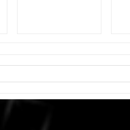
6 août 2026 - Vénus en
Vendr
Balance
Culti
Échan
décis