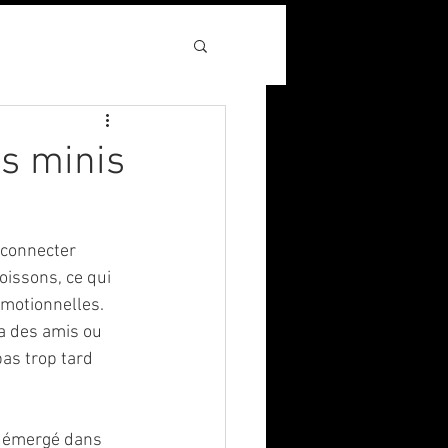
os minis
 connecter 
issons, ce qui 
motionnelles. 
a des amis ou 
as trop tard 
a émergé dans 