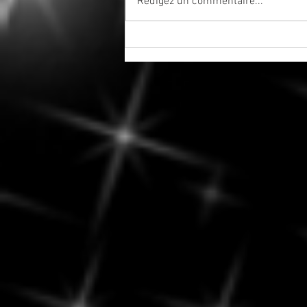
Rédigez un commentaire...
7 août 2026 - Fin de la période
d'ombre post-rétrograde de
Mercure en Cancer