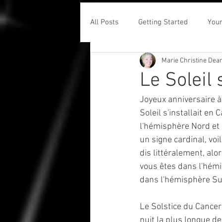
All Posts
Getting Started
You
Marie Christine Dea
Le Soleil 
Joyeux anniversaire à 
Soleil s'installait en
l'hémisphère Nord et 
un signe cardinal, vo
dis littéralement, alor
vous êtes dans l'hémi
dans l'hémisphère Sud
Le Solstice du Cancer 
nuit la plus longue d