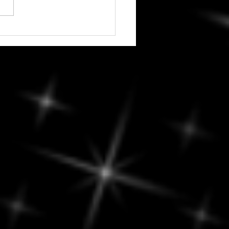
redi, 7 août 2026 - Vénus
conce Chiron