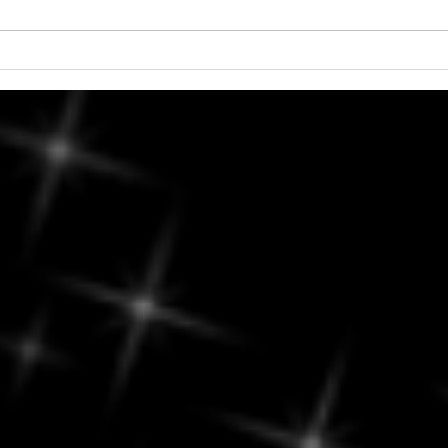
Samedi, 8 août 2026 - Trouver
Vend
l'équilibre entre routine et
quin
ouverture aux nouvelles
possibilités.