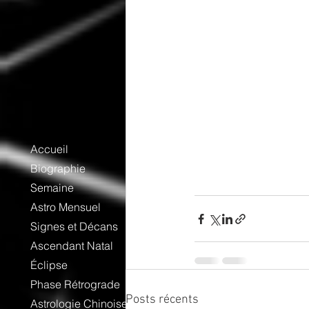
Accueil
Biographie
Semaine
Astro Mensuel
Signes et Décans
Ascendant Natal
Éclipse
Phase Rétrograde
Posts récents
Astrologie Chinoise