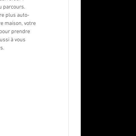
u parcours. 
tre plus auto-
re maison, votre 
n pour prendre 
ussi à vous 
s.