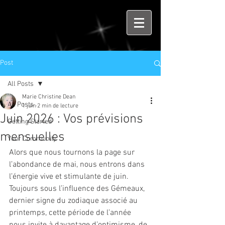
Post
All Posts
Marie Christine Dean
All Posts
1 juin
2 min de lecture
Juin 2026 : Vos prévisions
Getting Started
mensuelles
Your Community
Alors que nous tournons la page sur 
l’abondance de mai, nous entrons dans 
l’énergie vive et stimulante de juin. 
Toujours sous l’influence des Gémeaux, 
dernier signe du zodiaque associé au 
printemps, cette période de l’année 