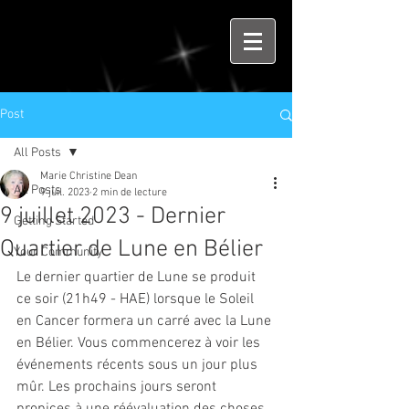
Post
All Posts
Marie Christine Dean
All Posts
9 juil. 2023
2 min de lecture
9 juillet 2023 - Dernier
Getting Started
Quartier de Lune en Bélier
Your Community
Le dernier quartier de Lune se produit 
ce soir (21h49 - HAE) lorsque le Soleil 
en Cancer formera un carré avec la Lune 
en Bélier. Vous commencerez à voir les 
événements récents sous un jour plus 
mûr. Les prochains jours seront 