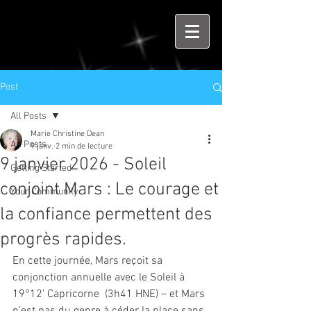
Post
All Posts
Marie Christine Dean
All Posts
9 janv.
2 min de lecture
9 janvier 2026 - Soleil
Getting Started
conjoint Mars : Le courage et
Your Community
la confiance permettent des
progrès rapides.
En cette journée, Mars reçoit sa 
conjonction annuelle avec le Soleil à 
19°12’ Capricorne  (3h41 HNE) – et Mars 