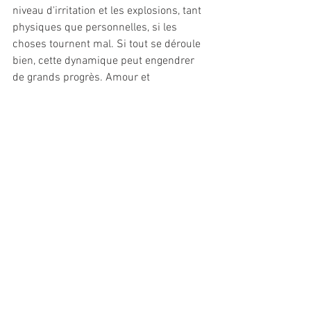
niveau d'irritation et les explosions, tant 
physiques que personnelles, si les 
choses tournent mal. Si tout se déroule 
bien, cette dynamique peut engendrer 
de grands progrès. Amour et 
accomplissement.
Bonnes conjonction et opposition !
Et merci de me lire.