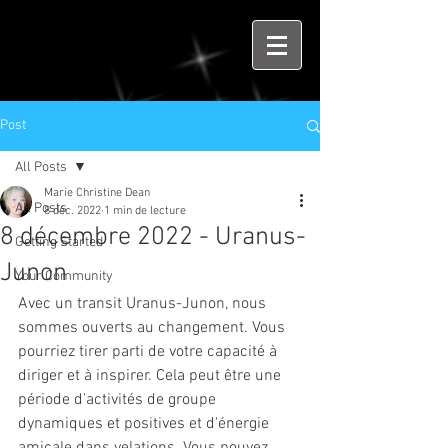
Post
All Posts
Marie Christine Dean
All Posts
8 déc. 2022
1 min de lecture
8 décembre 2022 - Uranus-
Getting Started
Junon
Your Community
Avec un transit Uranus-Junon, nous 
sommes ouverts au changement. Vous 
pourriez tirer parti de votre capacité à 
diriger et à inspirer. Cela peut être une 
période d'activités de groupe 
dynamiques et positives et d'énergie 