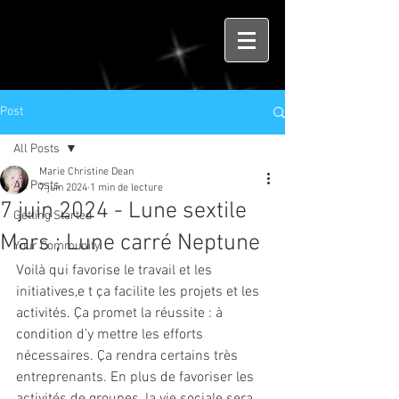
Post
All Posts
Marie Christine Dean
All Posts
7 juin 2024
1 min de lecture
7 juin 2024 - Lune sextile
Getting Started
Mars ; Lune carré Neptune
Your Community
Voilà qui favorise le travail et les 
initiatives,e t ça facilite les projets et les 
activités. Ça promet la réussite : à 
condition d’y mettre les efforts 
nécessaires. Ça rendra certains très 
entreprenants. En plus de favoriser les 