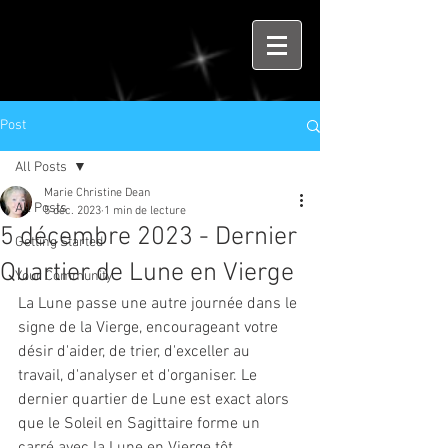
Post
All Posts
Marie Christine Dean
All Posts
5 déc. 2023
1 min de lecture
5 décembre 2023 - Dernier
Getting Started
Quartier de Lune en Vierge
Your Community
La Lune passe une autre journée dans le 
signe de la Vierge, encourageant votre 
désir d'aider, de trier, d'exceller au 
travail, d'analyser et d'organiser. Le 
dernier quartier de Lune est exact alors 
que le Soleil en Sagittaire forme un 