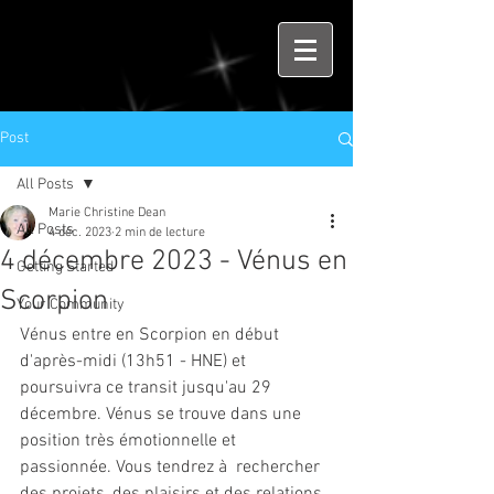
Post
All Posts
Marie Christine Dean
All Posts
4 déc. 2023
2 min de lecture
4 décembre 2023 - Vénus en
Getting Started
Scorpion
Your Community
Vénus entre en Scorpion en début 
d'après-midi (13h51 - HNE) et 
poursuivra ce transit jusqu'au 29 
décembre. Vénus se trouve dans une 
position très émotionnelle et 
passionnée. Vous tendrez à  rechercher 