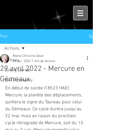
Post
All Posts
Marie Christine Dean
All Posts
29 avr. 2022
1 min de lecture
29 avril 2022 - Mercure en
Getting Started
Gémeaux
Your Community
En début de soirée (18h23 HAE), 
Mercure, la planète des déplacements, 
quittera le signe du Taureau pour celui 
du Gémeaux. Ce cycle durera jusqu'au 
22 mai, mais en raison du prochain 
cycle rétrograde de Mercure, soit du 10 