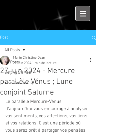
Post
All Posts
Marie Christine Dean
All Posts
27 juin 2024
1 min de lecture
27 juin 2024 - Mercure
Getting Started
parallèle Vénus ; Lune
Your Community
conjoint Saturne
Le parallèle Mercure-Vénus 
d'aujourd'hui vous encourage à analyser 
vos sentiments, vos affections, vos liens 
et vos relations. C'est une période où 
vous serez prêt à partager vos pensées 