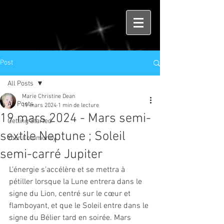
Post
All Posts
Marie Christine Dean
All Posts
19 mars 2024
1 min de lecture
19 mars 2024 - Mars semi-
Getting Started
sextile Neptune ; Soleil
Your Community
semi-carré Jupiter
L'énergie s'accélère et se mettra à 
pétiller lorsque la Lune entrera dans le 
signe du Lion, centré sur le cœur et 
flamboyant, et que le Soleil entre dans le 
signe du Bélier tard en soirée. Mars 