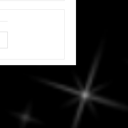
edi, 7 août 2026 -
ver la diplomatie :
ges constructifs et
ions réfléchies