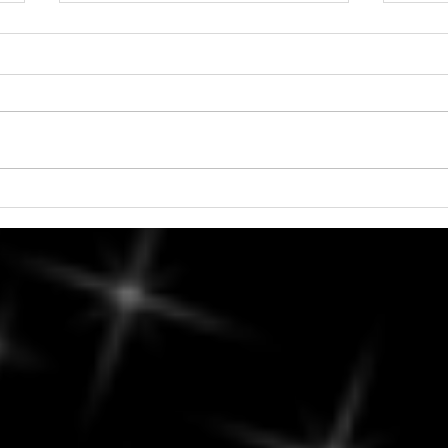
6 août 2026 - Vénus en
Vendr
Balance
Culti
Échan
décis