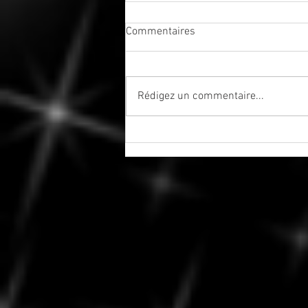
Commentaires
Rédigez un commentaire...
Tenez-vous bien - La saison
des éclipses est officiellement
ouverte