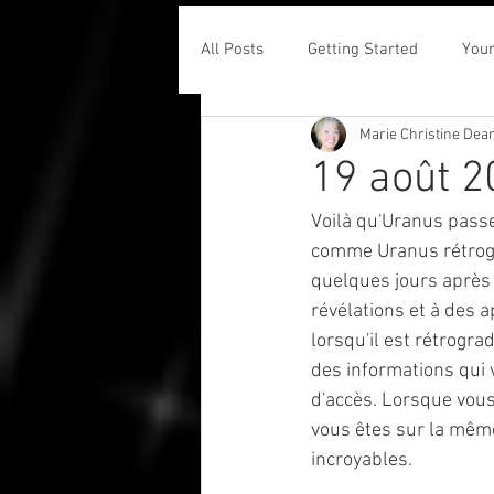
All Posts
Getting Started
You
Marie Christine Dea
19 août 2
Voilà qu'Uranus pass
comme Uranus rétrograd
quelques jours après 
révélations et à des 
lorsqu'il est rétrogra
des informations qui 
d'accès. Lorsque vous
vous êtes sur la même
incroyables.