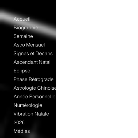
Accueil
Biographie
Semaine
Astro Mensuel
Signes et Décans
Ascendant Natal
Éclipse
Phase Rétrograde
Astrologie Chinoise
Année Personnelle
Numérologie
Vibration Natale
2026
Médias