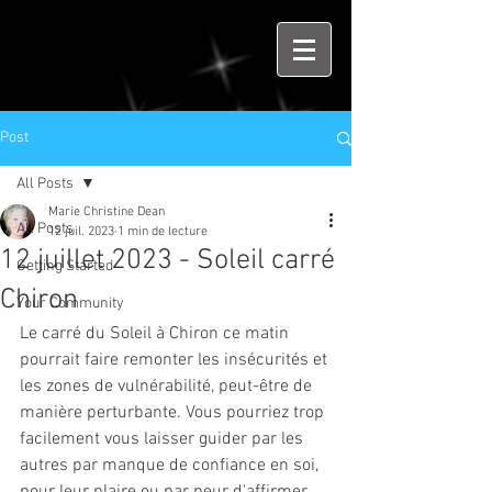
Post
All Posts
Marie Christine Dean
All Posts
12 juil. 2023
1 min de lecture
12 juillet 2023 - Soleil carré
Getting Started
Chiron
Your Community
Le carré du Soleil à Chiron ce matin 
pourrait faire remonter les insécurités et 
les zones de vulnérabilité, peut-être de 
manière perturbante. Vous pourriez trop 
facilement vous laisser guider par les 
autres par manque de confiance en soi, 