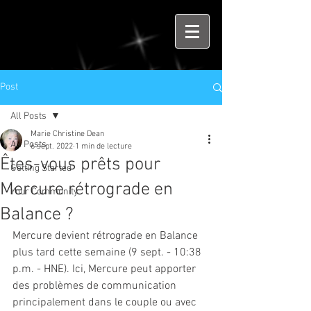
Post
All Posts
Marie Christine Dean
All Posts
6 sept. 2022
1 min de lecture
Êtes-vous prêts pour
Getting Started
Mercure rétrograde en
Your Community
Balance ?
Mercure devient rétrograde en Balance 
plus tard cette semaine (9 sept. - 10:38 
p.m. - HNE). Ici, Mercure peut apporter 
des problèmes de communication 
principalement dans le couple ou avec 