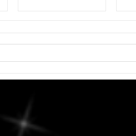
6 août 2026 - Vénus en
Vendr
Balance
Culti
Échan
décis