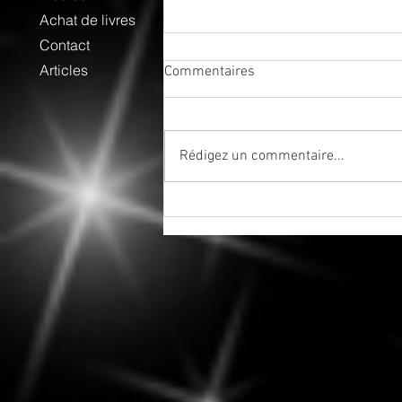
Achat de livres
Contact
Articles
Commentaires
Rédigez un commentaire...
Tenez-vous bien - La saison
des éclipses est officiellement
ouverte