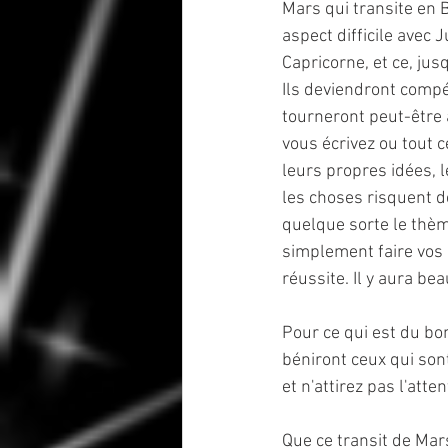
Mars qui transite en B
aspect difficile avec 
Capricorne, et ce, jus
Ils deviendront compéti
tourneront peut-être 
vous écrivez ou tout ce
leurs propres idées, 
les choses risquent d
quelque sorte le thèm
simplement faire vos p
réussite. Il y aura bea
Pour ce qui est du b
béniront ceux qui sont
et n'attirez pas l'att
Que ce transit de Mar