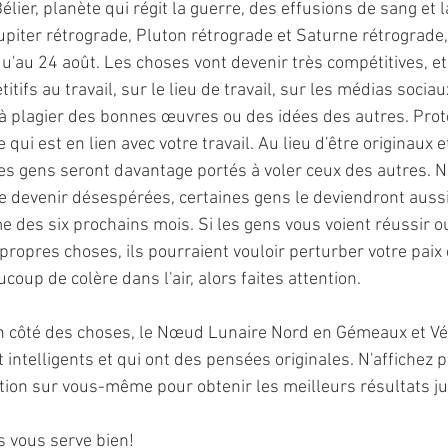
élier, planète qui régit la guerre, des effusions de sang et l
Jupiter rétrograde, Pluton rétrograde et Saturne rétrograde,
qu'au 24 août. Les choses vont devenir très compétitives, et 
tifs au travail, sur le lieu de travail, sur les médias sociau
à plagier des bonnes œuvres ou des idées des autres. Prot
 qui est en lien avec votre travail. Au lieu d'être originaux 
les gens seront davantage portés à voler ceux des autres. 
e devenir désespérées, certaines gens le deviendront aussi.
e des six prochains mois. Si les gens vous voient réussir 
ropres choses, ils pourraient vouloir perturber votre paix 
ucoup de colère dans l'air, alors faites attention. 
on côté des choses, le Nœud Lunaire Nord en Gémeaux et V
 intelligents et qui ont des pensées originales. N'affichez 
ention sur vous-même pour obtenir les meilleurs résultats j
s vous serve bien!