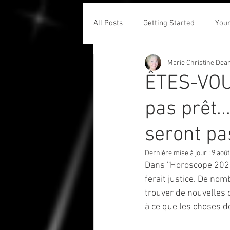
All Posts
Getting Started
You
Marie Christine Dea
ÊTES-VOU
pas prêt.
seront pa
Dernière mise à jour :
9 août
Dans ''Horoscope 2020
ferait justice. De nom
trouver de nouvelles o
à ce que les choses de